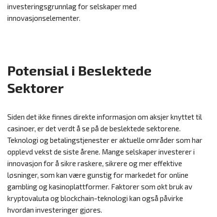
investeringsgrunnlag for selskaper med
innovasjonselementer.
Potensial i Beslektede
Sektorer
Siden det ikke finnes direkte informasjon om aksjer knyttet til
casinoer, er det verdt å se på de beslektede sektorene.
Teknologi og betalingstjenester er aktuelle områder som har
opplevd vekst de siste årene. Mange selskaper investerer i
innovasjon for å sikre raskere, sikrere og mer effektive
løsninger, som kan være gunstig for markedet for online
gambling og kasinoplattformer. Faktorer som økt bruk av
kryptovaluta og blockchain-teknologi kan også påvirke
hvordan investeringer gjøres.