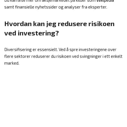
Du kan lese mer om aksjemarkedet på kilder som
Wikipedia
samt finansielle nyhetssider og analyser fra eksperter.
Hvordan kan jeg redusere risikoen
ved investering?
Diversifisering er essensielt. Ved å spre investeringene over
flere sektorer reduserer du risikoen ved svingninger i ett enkelt
marked.