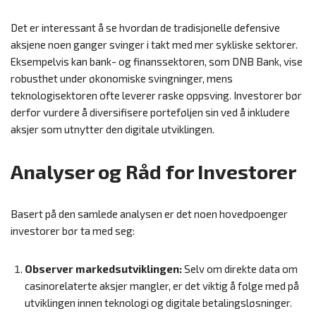
Det er interessant å se hvordan de tradisjonelle defensive
aksjene noen ganger svinger i takt med mer sykliske sektorer.
Eksempelvis kan bank- og finanssektoren, som DNB Bank, vise
robusthet under økonomiske svingninger, mens
teknologisektoren ofte leverer raske oppsving. Investorer bør
derfor vurdere å diversifisere porteføljen sin ved å inkludere
aksjer som utnytter den digitale utviklingen.
Analyser og Råd for Investorer
Basert på den samlede analysen er det noen hovedpoenger
investorer bør ta med seg:
Observer markedsutviklingen:
Selv om direkte data om
casinorelaterte aksjer mangler, er det viktig å følge med på
utviklingen innen teknologi og digitale betalingsløsninger.