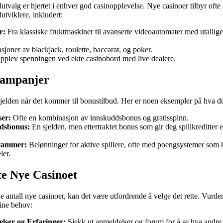
llutvalg er hjertet i enhver god casinopplevelse. Nye casinoer tilbyr ofte 
tviklere, inkludert:
r:
Fra klassiske fruktmaskiner til avanserte videoautomater med utallige
sjoner av blackjack, roulette, baccarat, og poker.
plev spenningen ved ekte casinobord med live dealere.
Kampanjer
sjelden når det kommer til bonustilbud. Her er noen eksempler på hva d
er:
Ofte en kombinasjon av innskuddsbonus og gratisspinn.
dsbonus:
En sjelden, men ettertraktet bonus som gir deg spillkreditter e
grammer:
Belønninger for aktive spillere, ofte med poengsystemer som 
ler.
te Nye Casinoet
 antall nye casinoer, kan det være utfordrende å velge det rette. Vurder
dine behov:
lser og Erfaringer:
Sjekk ut anmeldelser og forum for å se hva andre s