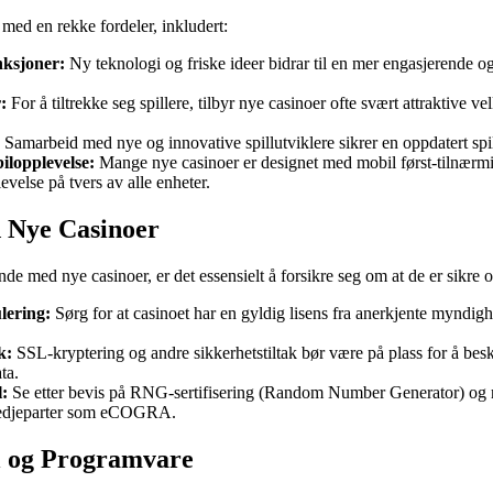
ed en rekke fordeler, inkludert:
nksjoner:
Ny teknologi og friske ideer bidrar til en mer engasjerende o
:
For å tiltrekke seg spillere, tilbyr nye casinoer ofte svært attraktive 
Samarbeid med nye og innovative spillutviklere sikrer en oppdatert spil
lopplevelse:
Mange nye casinoer er designet med mobil først-tilnærmi
evelse på tvers av alle enheter.
d Nye Casinoer
e med nye casinoer, er det essensielt å forsikre seg om at de er sikre og
lering:
Sørg for at casinoet har en gyldig lisens fra anerkjente myndi
k:
SSL-kryptering og andre sikkerhetstiltak bør være på plass for å besk
ta.
l:
Se etter bevis på RNG-sertifisering (Random Number Generator) og 
tredjeparter som eCOGRA.
ll og Programvare