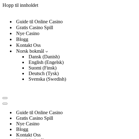
Hopp til innholdet
Guide til Online Casino
Gratis Casino Spill
Nye Casino
Blogg
Kontakt Oss
Norsk bokmål
Dansk
(
Danish
)
English
(
Engelsk
)
Suomi
(
Finsk
)
Deutsch
(
Tysk
)
Svenska
(
Swedish
)
Navigasjonsmeny
Navigasjonsmeny
Guide til Online Casino
Gratis Casino Spill
Nye Casino
Blogg
Kontakt Oss