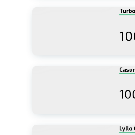
Turb
10
Casu
10
Lyllo