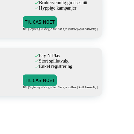
Brukervennlig grensesnitt
Hyppige kampanjer
TIL CASINOET
18+ |Regler og vilkår gjelder| Kun nye spillere | Spill Ansvarlig |
Pay N Play
Stort spillutvalg
Enkel registrering
TIL CASINOET
18+ |Regler og vilkår gjelder| Kun nye spillere | Spill Ansvarlig |