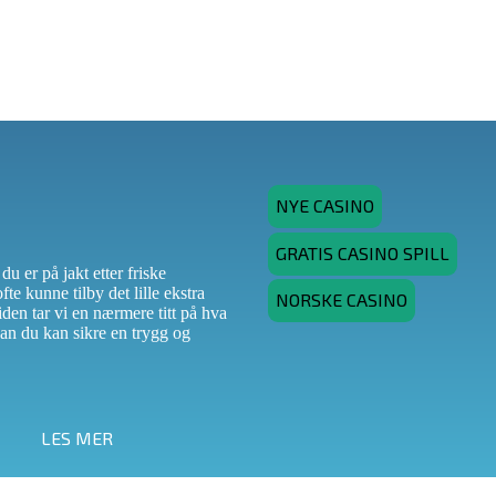
NYE CASINO
GRATIS CASINO SPILL
u er på jakt etter friske
fte kunne tilby det lille ekstra
NORSKE CASINO
den tar vi en nærmere titt på hva
an du kan sikre en trygg og
LES MER