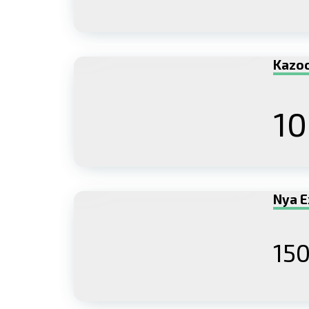
Kazo
10
Nya E
150