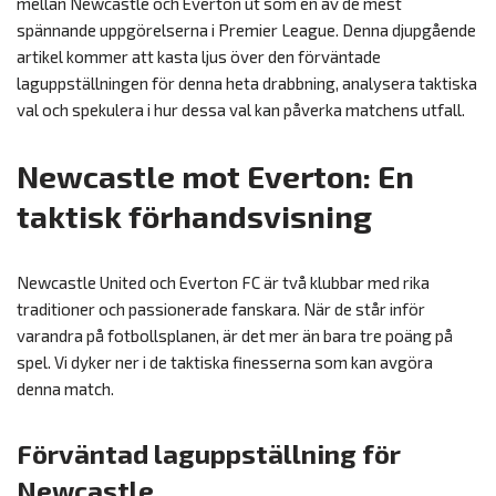
mellan Newcastle och Everton ut som en av de mest
spännande uppgörelserna i Premier League. Denna djupgående
artikel kommer att kasta ljus över den förväntade
laguppställningen för denna heta drabbning, analysera taktiska
val och spekulera i hur dessa val kan påverka matchens utfall.
Newcastle mot Everton: En
taktisk förhandsvisning
Newcastle United och Everton FC är två klubbar med rika
traditioner och passionerade fanskara. När de står inför
varandra på fotbollsplanen, är det mer än bara tre poäng på
spel. Vi dyker ner i de taktiska finesserna som kan avgöra
denna match.
Förväntad laguppställning för
Newcastle