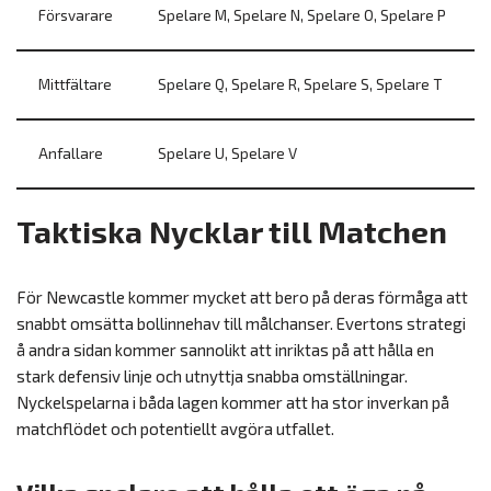
Försvarare
Spelare M, Spelare N, Spelare O, Spelare P
Mittfältare
Spelare Q, Spelare R, Spelare S, Spelare T
Anfallare
Spelare U, Spelare V
Taktiska Nycklar till Matchen
För Newcastle kommer mycket att bero på deras förmåga att
snabbt omsätta bollinnehav till målchanser. Evertons strategi
å andra sidan kommer sannolikt att inriktas på att hålla en
stark defensiv linje och utnyttja snabba omställningar.
Nyckelspelarna i båda lagen kommer att ha stor inverkan på
matchflödet och potentiellt avgöra utfallet.