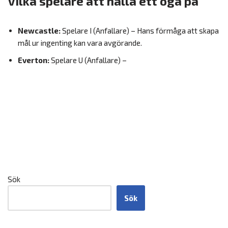
Vilka spelare att hålla ett öga på
Newcastle:
Spelare I (Anfallare) – Hans förmåga att skapa
mål ur ingenting kan vara avgörande.
Everton:
Spelare U (Anfallare) –
Sök
Sök