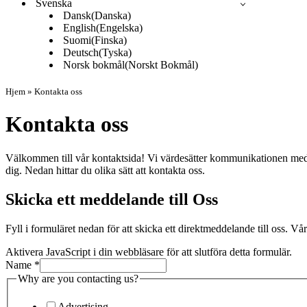
Svenska
Dansk
(
Danska
)
English
(
Engelska
)
Suomi
(
Finska
)
Deutsch
(
Tyska
)
Norsk bokmål
(
Norskt Bokmål
)
Hjem
»
Kontakta oss
Kontakta oss
Välkommen till vår kontaktsida! Vi värdesätter kommunikationen med vå
dig. Nedan hittar du olika sätt att kontakta oss.
Skicka ett meddelande till Oss
Fyll i formuläret nedan för att skicka ett direktmeddelande till oss. Vå
Aktivera JavaScript i din webbläsare för att slutföra detta formulär.
Name
*
Why are you contacting us?
Advertising