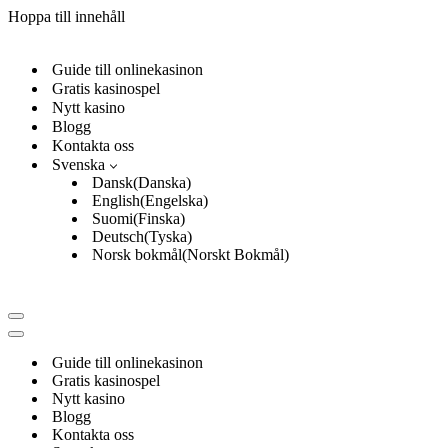
Hoppa till innehåll
Guide till onlinekasinon
Gratis kasinospel
Nytt kasino
Blogg
Kontakta oss
Svenska
Dansk
(
Danska
)
English
(
Engelska
)
Suomi
(
Finska
)
Deutsch
(
Tyska
)
Norsk bokmål
(
Norskt Bokmål
)
Navigeringsmeny
Navigeringsmeny
Guide till onlinekasinon
Gratis kasinospel
Nytt kasino
Blogg
Kontakta oss