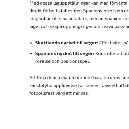
Med dessa laguppställningar kan man förvänta s
direkt fotboll ställes mot Spaniens precision och
långbollar till sina anfallare, medan Spanien k
laget och skapa öppningar genom snäva passni
Skottlands nyckel till seger:
Effektivitet på
Spaniens nyckel till seger:
Kontrollera bol
rörelse och positionsspel.
Att följa denna match blir inte bara en uppvisni
känslofylld upplevelse för fansen. Oavsett utfal
fotbollsfest värd att minnas.