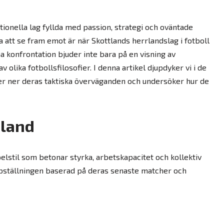
tionella lag fyllda med passion, strategi och oväntade
att se fram emot är när Skottlands herrlandslag i fotboll
a konfrontation bjuder inte bara på en visning av
v olika fotbollsfilosofier. I denna artikel djupdyker vi i de
ter ner deras taktiska överväganden och undersöker hur de
tland
pelstil som betonar styrka, arbetskapacitet och kollektiv
uppställningen baserad på deras senaste matcher och