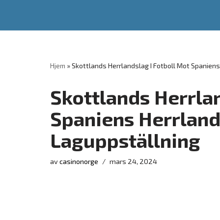
Hoppa
till
innehåll
Hjem
»
Skottlands Herrlandslag I Fotboll Mot Spaniens
Skottlands Herrlan
Spaniens Herrlands
Laguppställning
av
casinonorge
mars 24, 2024