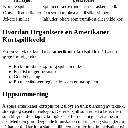
Variasjon
Beskrivelse
Kortere spill
Spill med færre runder for et raskere spill.
Omvendt amerikaner
Den som tar minst antall stikk vinner.
Jokere i spillet
Inkluder jokere som trumfkort eller vilde kort.
Hvordan Organisere en Amerikaner
Kortspillkveld
For en vellykket kveld med
amerikaner kortspill for 2
, bør du
sørge for følgende:
En komfortabel og rolig spilleområde
Forfriskninger og snacks
God belysning
En oversikt over reglene hvis det er nye spillere
Oppsummering
Å spille amerikaner kortspill for 2 tilbyr en unik blanding av taktikk,
strategi og sosial interaksjon. Det er et spill som er lett å lære, men
som tilbyr et dypt lag av kompleksitet for de som ønsker å mestre
det. Med den grunnleggende kunnskapen om regler og strategier du
nå har, er du klar for å starte spillingen og utfordre din medspiller på