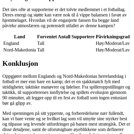
Det sies ofte at supporterne er det tolvte medlemmet i et fotballag.
Deres energi og støtte kan være nok til å vippe balansen i favør av
hjemmelaget. Hvordan vil de engasjerte fansen fra begge land
påvirke atmosfæren og potensielt utfallet av denne kampen?
Land
Forventet Antall Supportere
Påvirkningsgrad
England
Tall
Høy/Moderat/Lav
Nord-Makedonia
Tall
Høy/Moderat/Lav
Konklusjon
Oppgjøret mellom Englands og Nord-Makedonias herrelandslag i
fotball er mer enn bare en kamp; det er en sjakkmatch fylt med
stridigheter, taktiske manøvrer og følelser. Fra spilleroppstillinger og
taktikk, til supporterenes innflytelse og spillets evolusjon gjennom
90 minutter, alt legger opp til en fest av fotball som ingen entusiast
bør gå glipp av.
Med spenningen på sitt ypperste, og forberedelsene nær fullendt,
kan vi bare vente og se hvilket lag som vil utnytte sine styrker best
og tilpasse seg levende utfordringer på banen mest strategisk. Det er
disse detaljene, samt de uforutsigbare øyeblikkene som definerer