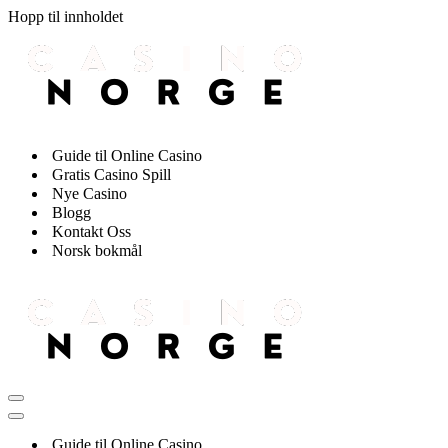
Hopp til innholdet
Guide til Online Casino
Gratis Casino Spill
Nye Casino
Blogg
Kontakt Oss
Norsk bokmål
Navigasjonsmeny
Navigasjonsmeny
Guide til Online Casino