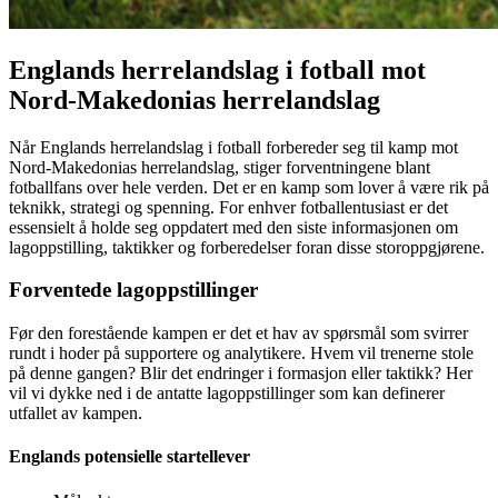
Englands herrelandslag i fotball mot
Nord-Makedonias herrelandslag
Når Englands herrelandslag i fotball forbereder seg til kamp mot
Nord-Makedonias herrelandslag, stiger forventningene blant
fotballfans over hele verden. Det er en kamp som lover å være rik på
teknikk, strategi og spenning. For enhver fotballentusiast er det
essensielt å holde seg oppdatert med den siste informasjonen om
lagoppstilling, taktikker og forberedelser foran disse storoppgjørene.
Forventede lagoppstillinger
Før den forestående kampen er det et hav av spørsmål som svirrer
rundt i hoder på supportere og analytikere. Hvem vil trenerne stole
på denne gangen? Blir det endringer i formasjon eller taktikk? Her
vil vi dykke ned i de antatte lagoppstillinger som kan definerer
utfallet av kampen.
Englands potensielle startellever