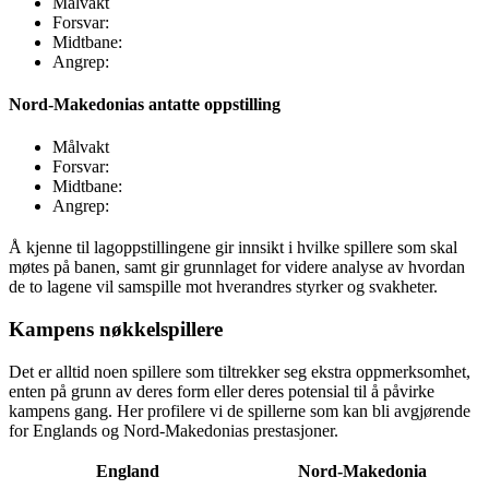
Målvakt
Forsvar:
Midtbane:
Angrep:
Nord-Makedonias antatte oppstilling
Målvakt
Forsvar:
Midtbane:
Angrep:
Å kjenne til lagoppstillingene gir innsikt i hvilke spillere som skal
møtes på banen, samt gir grunnlaget for videre analyse av hvordan
de to lagene vil samspille mot hverandres styrker og svakheter.
Kampens nøkkelspillere
Det er alltid noen spillere som tiltrekker seg ekstra oppmerksomhet,
enten på grunn av deres form eller deres potensial til å påvirke
kampens gang. Her profilere vi de spillerne som kan bli avgjørende
for Englands og Nord-Makedonias prestasjoner.
England
Nord-Makedonia