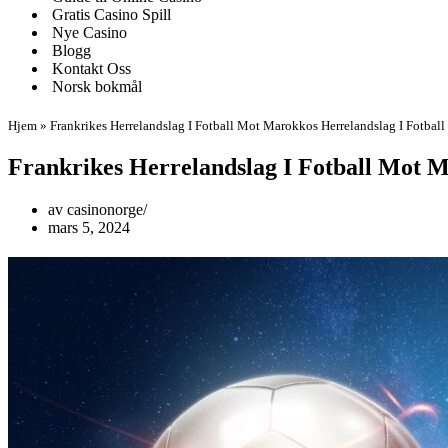
Gratis Casino Spill
Nye Casino
Blogg
Kontakt Oss
Norsk bokmål
Hjem
»
Frankrikes Herrelandslag I Fotball Mot Marokkos Herrelandslag I Fotbal
Frankrikes Herrelandslag I Fotball Mot 
av
casinonorge
mars 5, 2024