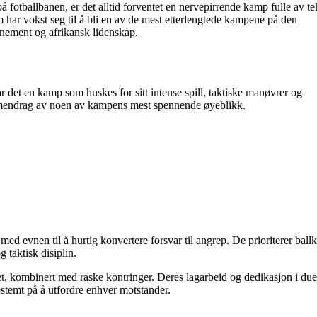
 fotballbanen, er det alltid forventet en nervepirrende kamp fulle av te
om har vokst seg til å bli en av de mest etterlengtede kampene på den
finement og afrikansk lidenskap.
r det en kamp som huskes for sitt intense spill, taktiske manøvrer og
ammendrag av noen av kampens mest spennende øyeblikk.
 med evnen til å hurtig konvertere forsvar til angrep. De prioriterer ballk
taktisk disiplin.
et, kombinert med raske kontringer. Deres lagarbeid og dedikasjon i due
estemt på å utfordre enhver motstander.