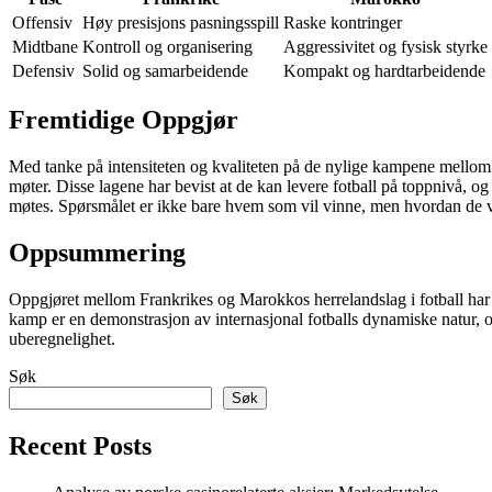
Offensiv
Høy presisjons pasningsspill
Raske kontringer
Midtbane
Kontroll og organisering
Aggressivitet og fysisk styrke
Defensiv
Solid og samarbeidende
Kompakt og hardtarbeidende
Fremtidige Oppgjør
Med tanke på intensiteten og kvaliteten på de nylige kampene mellom
møter. Disse lagene har bevist at de kan levere fotball på toppnivå, o
møtes. Spørsmålet er ikke bare hvem som vil vinne, men hvordan de vi
Oppsummering
Oppgjøret mellom Frankrikes og Marokkos herrelandslag i fotball har uan
kamp er en demonstrasjon av internasjonal fotballs dynamiske natur, og v
uberegnelighet.
Søk
Søk
Recent Posts