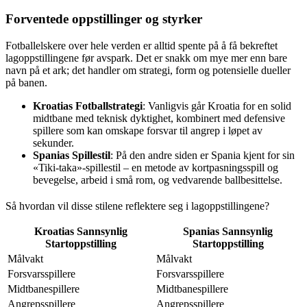
Forventede oppstillinger og styrker
Fotballelskere over hele verden er alltid spente på å få bekreftet
lagoppstillingene før avspark. Det er snakk om mye mer enn bare
navn på et ark; det handler om strategi, form og potensielle dueller
på banen.
Kroatias Fotballstrategi
: Vanligvis går Kroatia for en solid
midtbane med teknisk dyktighet, kombinert med defensive
spillere som kan omskape forsvar til angrep i løpet av
sekunder.
Spanias Spillestil
: På den andre siden er Spania kjent for sin
«Tiki-taka»-spillestil – en metode av kortpasningsspill og
bevegelse, arbeid i små rom, og vedvarende ballbesittelse.
Så hvordan vil disse stilene reflektere seg i lagoppstillingene?
Kroatias Sannsynlig
Spanias Sannsynlig
Startoppstilling
Startoppstilling
Målvakt
Målvakt
Forsvarsspillere
Forsvarsspillere
Midtbanespillere
Midtbanespillere
Angrepsspillere
Angrepsspillere