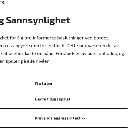
ng.
og Sannsynlighet
het for å gjøre informerte beslutninger ved bordet.
en tress høyere enn for en flush. Dette bør være en del av
atse eller kaste en hånd. Forståelsen av outs, pot odds, og
 spiller på alle nivåer.
Notater
Bedre tidlig i spillet
Krevende aggressiv taktikk