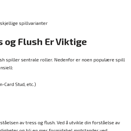
kjellige spillvarianter
s og Flush Er Viktige
ush spiller sentrale roller. Nedenfor er noen populære spill
siell:
-Card Stud, etc.)
elsen av tress og flush. Ved å utvikle din forståelse av
erdigheter og bli en mer formidabel motstander ved