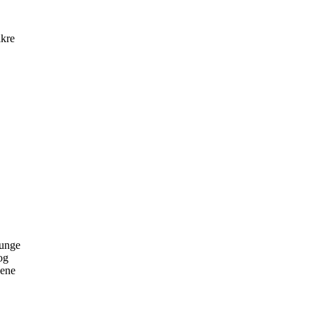
ikre
tunge
og
kene