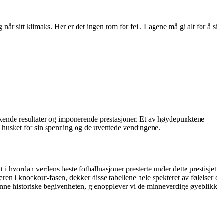
år sitt klimaks. Her er det ingen rom for feil. Lagene må gi alt for å s
kende resultater og imponerende prestasjoner. Et av høydepunktene
li husket for sin spenning og de uventede vendingene.
 i hvordan verdens beste fotballnasjoner presterte under dette prestisje
ren i knockout-fasen, dekker disse tabellene hele spekteret av følelser 
 denne historiske begivenheten, gjenopplever vi de minneverdige øyeblik