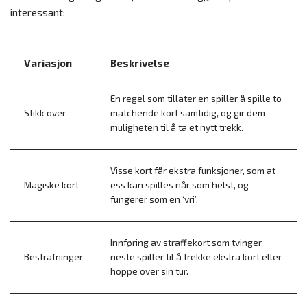
interessant:
Variasjon
Beskrivelse
En regel som tillater en spiller å spille to
Stikk over
matchende kort samtidig, og gir dem
muligheten til å ta et nytt trekk.
Visse kort får ekstra funksjoner, som at
Magiske kort
ess kan spilles når som helst, og
fungerer som en ‘vri’.
Innføring av straffekort som tvinger
Bestrafninger
neste spiller til å trekke ekstra kort eller
hoppe over sin tur.