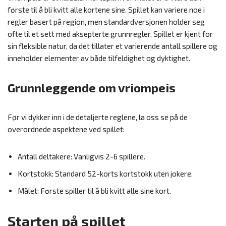
første til å bli kvitt alle kortene sine. Spillet kan variere noe i
regler basert på region, men standardversjonen holder seg
ofte til et sett med aksepterte grunnregler. Spillet er kjent for
sin fleksible natur, da det tillater et varierende antall spillere og
inneholder elementer av både tilfeldighet og dyktighet.
Grunnleggende om vriompeis
Før vi dykker inn i de detaljerte reglene, la oss se på de
overordnede aspektene ved spillet:
Antall deltakere: Vanligvis 2-6 spillere.
Kortstokk: Standard 52-korts kortstokk uten jokere.
Målet: Første spiller til å bli kvitt alle sine kort.
Starten på spillet