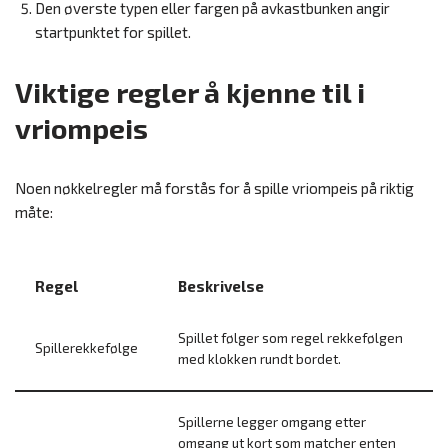
Den øverste typen eller fargen på avkastbunken angir
startpunktet for spillet.
Viktige regler å kjenne til i
vriompeis
Noen nøkkelregler må forstås for å spille vriompeis på riktig
måte:
Regel
Beskrivelse
Spillet følger som regel rekkefølgen
Spillerekkefølge
med klokken rundt bordet.
Spillerne legger omgang etter
omgang ut kort som matcher enten