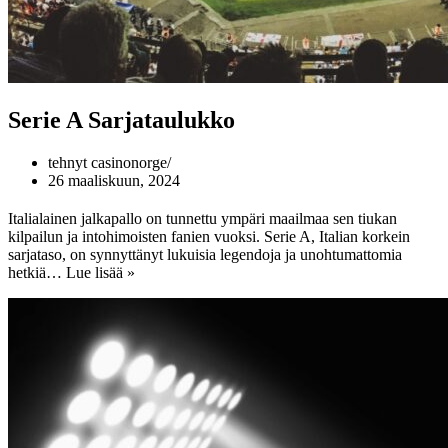
Serie A Sarjataulukko
tehnyt
casinonorge
26 maaliskuun, 2024
Italialainen jalkapallo on tunnettu ympäri maailmaa sen tiukan
kilpailun ja intohimoisten fanien vuoksi. Serie A, Italian korkein
sarjataso, on synnyttänyt lukuisia legendoja ja unohtumattomia
Serie
hetkiä…
Lue lisää »
A
Sarjataulukko