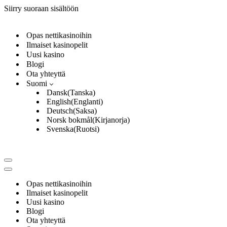
Siirry suoraan sisältöön
Opas nettikasinoihin
Ilmaiset kasinopelit
Uusi kasino
Blogi
Ota yhteyttä
Suomi
Dansk
(
Tanska
)
English
(
Englanti
)
Deutsch
(
Saksa
)
Norsk bokmål
(
Kirjanorja
)
Svenska
(
Ruotsi
)
Valikko
Valikko
Opas nettikasinoihin
Ilmaiset kasinopelit
Uusi kasino
Blogi
Ota yhteyttä