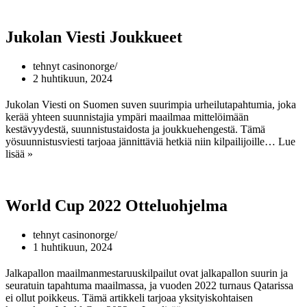
Joukkueet
Jukolan Viesti Joukkueet
tehnyt
casinonorge
2 huhtikuun, 2024
Jukolan Viesti on Suomen suven suurimpia urheilutapahtumia, joka
kerää yhteen suunnistajia ympäri maailmaa mittelöimään
kestävyydestä, suunnistustaidosta ja joukkuehengestä. Tämä
yösuunnistusviesti tarjoaa jännittäviä hetkiä niin kilpailijoille…
Lue
Jukolan
lisää »
Viesti
Joukkueet
World Cup 2022 Otteluohjelma
tehnyt
casinonorge
1 huhtikuun, 2024
Jalkapallon maailmanmestaruuskilpailut ovat jalkapallon suurin ja
seuratuin tapahtuma maailmassa, ja vuoden 2022 turnaus Qatarissa
ei ollut poikkeus. Tämä artikkeli tarjoaa yksityiskohtaisen