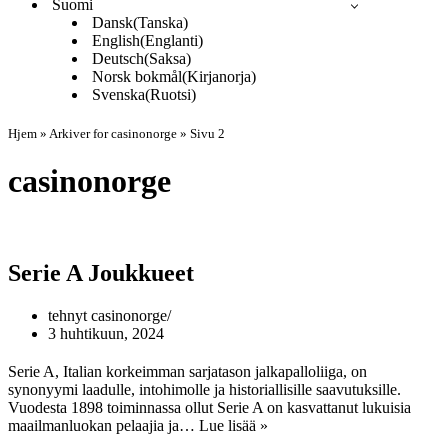
Suomi
Dansk
(
Tanska
)
English
(
Englanti
)
Deutsch
(
Saksa
)
Norsk bokmål
(
Kirjanorja
)
Svenska
(
Ruotsi
)
Hjem
»
Arkiver for casinonorge
»
Sivu 2
casinonorge
Serie A Joukkueet
tehnyt
casinonorge
3 huhtikuun, 2024
Serie A, Italian korkeimman sarjatason jalkapalloliiga, on
synonyymi laadulle, intohimolle ja historiallisille saavutuksille.
Vuodesta 1898 toiminnassa ollut Serie A on kasvattanut lukuisia
Serie
maailmanluokan pelaajia ja…
Lue lisää »
A