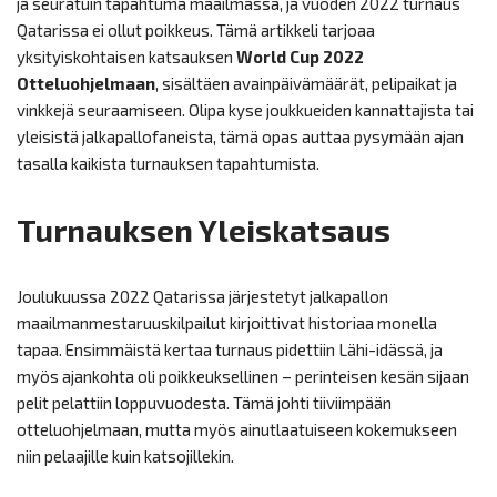
ja seuratuin tapahtuma maailmassa, ja vuoden 2022 turnaus
Qatarissa ei ollut poikkeus. Tämä artikkeli tarjoaa
yksityiskohtaisen katsauksen
World Cup 2022
Otteluohjelmaan
, sisältäen avainpäivämäärät, pelipaikat ja
vinkkejä seuraamiseen. Olipa kyse joukkueiden kannattajista tai
yleisistä jalkapallofaneista, tämä opas auttaa pysymään ajan
tasalla kaikista turnauksen tapahtumista.
Turnauksen Yleiskatsaus
Joulukuussa 2022 Qatarissa järjestetyt jalkapallon
maailmanmestaruuskilpailut kirjoittivat historiaa monella
tapaa. Ensimmäistä kertaa turnaus pidettiin Lähi-idässä, ja
myös ajankohta oli poikkeuksellinen – perinteisen kesän sijaan
pelit pelattiin loppuvuodesta. Tämä johti tiiviimpään
otteluohjelmaan, mutta myös ainutlaatuiseen kokemukseen
niin pelaajille kuin katsojillekin.