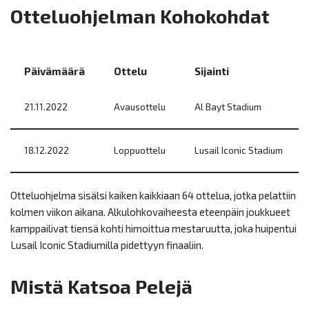
Otteluohjelman Kohokohdat
Päivämäärä
Ottelu
Sijainti
21.11.2022
Avausottelu
Al Bayt Stadium
18.12.2022
Loppuottelu
Lusail Iconic Stadium
Otteluohjelma sisälsi kaiken kaikkiaan 64 ottelua, jotka pelattiin
kolmen viikon aikana. Alkulohkovaiheesta eteenpäin joukkueet
kamppailivat tiensä kohti himoittua mestaruutta, joka huipentui
Lusail Iconic Stadiumilla pidettyyn finaaliin.
Mistä Katsoa Pelejä