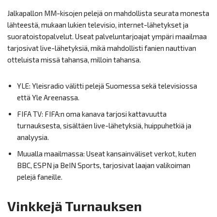
Jalkapallon MM-kisojen pelejä on mahdollista seurata monesta
lähteestä, mukaan lukien televisio, internet-lähetykset ja
suoratoistopalvelut. Useat palveluntarjoajat ympäri maailmaa
tarjosivat live-lähetyksiä, mikä mahdollisti fanien nauttivan
otteluista missä tahansa, milloin tahansa.
YLE: Yleisradio välitti pelejä Suomessa sekä televisiossa
että Yle Areenassa.
FIFA TV: FIFA:n oma kanava tarjosi kattavuutta
turnauksesta, sisältäen live-lähetyksiä, huippuhetkiä ja
analyysia.
Muualla maailmassa: Useat kansainväliset verkot, kuten
BBC, ESPN ja BeIN Sports, tarjosivat laajan valikoiman
pelejä faneille.
Vinkkejä Turnauksen