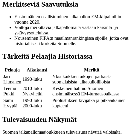
Merkitseviä Saavutuksia
Ensimmäinen osallistuminen jalkapallon EM-kilpailuihin
vuonna 2020.
Voittoja merkittäviä jalkapallomaita vastaan karsinta- ja
ystävyysotteluissa.
Nouseminen FIFA:n maailmanrankingissa sijoille, jotka ovat
historiallisesti korkeita Suomelle.
Tärkeitä Pelaajia Historiassa
Pelaaja
Aikakausi
Meriitit
Jari
Yksi kaikkien aikojen parhaista
1990-luku
Litmanen
suomalaisista jalkapalloilijoista
Teemu
2010-luku –
Keskeinen hahmo Suomen
Pukki
Nykyhetki
ensimmäisessä EM-turnauspaikassa
Sami
1990-luku –
Puolustuksen kivijalka ja pitkäaikainen
Hyypiä
2000-luku
kapteeni
Tulevaisuuden Näkymät
Suomen jalkapallomaajoukkueen tulevaisuus näyttää valoisalta.