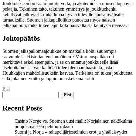
Joukkueeseen on saatu nuorta verta, ja akatemioista nousee lupaavia
pelaajia. Tekninen taito, taktinen ymmärrys ja joukkuehenki
kehittyvät jatkuvasti, mikä lupaa hyvää tuleville kansainvälisille
turnauksille. Suomen jalkapalloliitto panostaa myös naisten
jalkapalloon, mikä tukee lajin kokonaisvaltaista kehitystä maassa.
Johtopäätös
Suomen jalkapallomaajoukkue on matkalla kohti suurempia
saavutuksia. Historian ensimmäinen EM-turnauspaikka oli
merkittävä askel eteenpäin, ja se on antanut joukkueelle lisää
itseluottamusta. Vaikka tiellä tulee olemaan haasteita, usko
Huuhkajien mahdollisuuksiin kasvaa. Tärkeintä on tukea joukkuetta,
sillä jokainen voitto ja tappio on askeleena kohti
Etsi
Etsi
Recent Posts
Casino Norge vs. Suomen uusi malli: Norjalainen näkökulma
pohjoismaiseen pelimurroksiin
Suomi ja Norja – rahapelijärjestelmien erot ja yhtäläisyydet