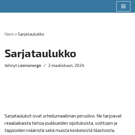
Siirry
suoraan
sisältöön
Hjem
»
Sarjataulukko
Sarjataulukko
tehnyt
casinonorge
2 maaliskuun, 2024
Sarjataulukot ovat urheilumaailman peruskivi. Ne tarjoavat
reaaliaikaista tietoa joukkueiden sijoituksista, voittojen ja
tappioiden määristä sekä muista keskeisistä tilastoista.