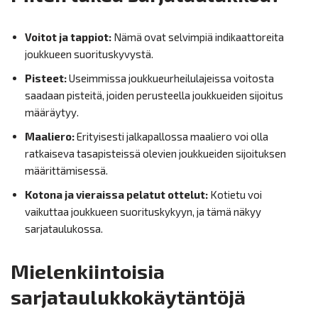
Voitot ja tappiot:
Nämä ovat selvimpiä indikaattoreita
joukkueen suorituskyvystä.
Pisteet:
Useimmissa joukkueurheilulajeissa voitosta
saadaan pisteitä, joiden perusteella joukkueiden sijoitus
määräytyy.
Maaliero:
Erityisesti jalkapallossa maaliero voi olla
ratkaiseva tasapisteissä olevien joukkueiden sijoituksen
määrittämisessä.
Kotona ja vieraissa pelatut ottelut:
Kotietu voi
vaikuttaa joukkueen suorituskykyyn, ja tämä näkyy
sarjataulukossa.
Mielenkiintoisia
sarjataulukkokäytäntöjä