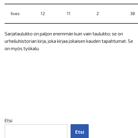
Ilves
12
11
2
38
Sarjataulukko on paljon enemmän kuin vain taulukko; se on
urheiluhistorian kirja, joka kirjaa jokaisen kauden tapahtumat. Se
on myös työkalu
Etsi
Etsi