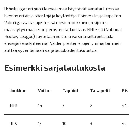
Urheiluliigat eri puolilla maailmaa käyttävät sarjataulukoissa
hieman erilaisia sääntöjä ja käytäntöjä. Esimerkiksi jalkapallon
Valioliigassa tasapisteissä olevien joukkueiden sijoitus
määräytyy maalieron perusteella, kun taas NHL:ssä (National
Hockey League) käytetään voittoja varsinaisella peliajalla
ensisijaisena kriteerinä. Näiden pienten erojen ymmärtäminen
auttaa syventämään sarjataulukoiden lukutaitoa.
Esimerkki sarjataulukosta
Joukkue
Voitot
Tappiot
Tasapelit
Pis
HIFK
14
9
2
44
TPS
13
10
3
42