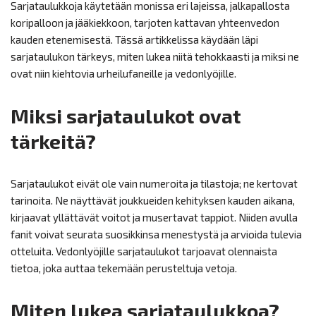
Sarjataulukkoja käytetään monissa eri lajeissa, jalkapallosta
koripalloon ja jääkiekkoon, tarjoten kattavan yhteenvedon
kauden etenemisestä. Tässä artikkelissa käydään läpi
sarjataulukon tärkeys, miten lukea niitä tehokkaasti ja miksi ne
ovat niin kiehtovia urheilufaneille ja vedonlyöjille.
Miksi sarjataulukot ovat
tärkeitä?
Sarjataulukot eivät ole vain numeroita ja tilastoja; ne kertovat
tarinoita. Ne näyttävät joukkueiden kehityksen kauden aikana,
kirjaavat yllättävät voitot ja musertavat tappiot. Niiden avulla
fanit voivat seurata suosikkinsa menestystä ja arvioida tulevia
otteluita. Vedonlyöjille sarjataulukot tarjoavat olennaista
tietoa, joka auttaa tekemään perusteltuja vetoja.
Miten lukea sarjataulukkoa?