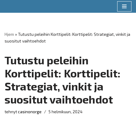
Siirry
suoraan
sisältöön
Hjem
»
Tutustu peleihin Korttipelit: Korttipelit: Strategiat, vinkit ja
suositut vaihtoehdot
Tutustu peleihin
Korttipelit: Korttipelit:
Strategiat, vinkit ja
suositut vaihtoehdot
tehnyt
casinonorge
5 helmikuun, 2024